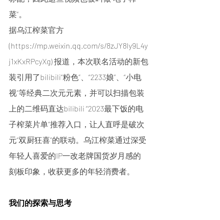
菜”。
据乌江榨菜官方
(
https://mp.weixin.qq.com/s/8zJY8ly9L4y
j1xKxRPcyXg
) 报道，本次联名活动的新包
装引用了bilibili“粉色”、“2233娘”、“小电
视”等经典二次元元素，并可以扫描包装
上的二维码直达bilibili “2023最下饭的电
子榨菜片单”推荐入口，让人直呼是破次
元“双厨狂喜”的联动。乌江榨菜通过深受
年轻人喜爱的IP一改老牌国货岁月感的
刻板印象，收获更多的年轻消费者。
我们的探索与思考