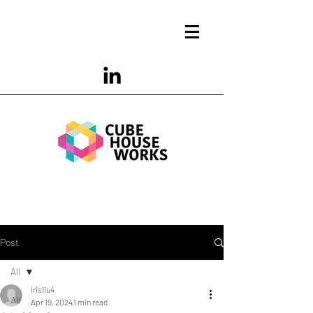
Post
All
irisliu4
All
Apr 19, 2024
1 min read