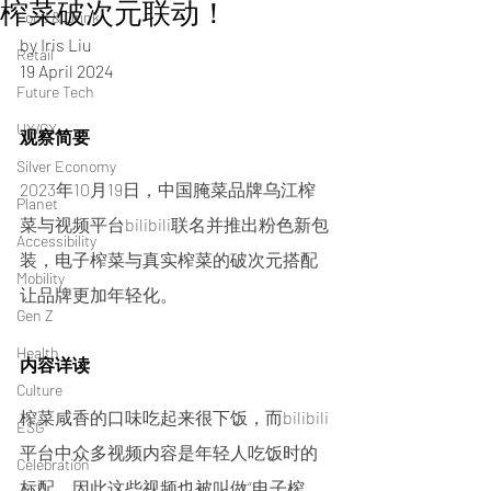
榨菜破次元联动！
Food & Drink
by Iris Liu 
Retail
19 April 2024
Future Tech
UX/CX
观察简要
Silver Economy
2023年10月19日，中国腌菜品牌乌江榨
Planet
菜与视频平台bilibili联名并推出粉色新包
Accessibility
装，电子榨菜与真实榨菜的破次元搭配
Mobility
让品牌更加年轻化。
Gen Z
Health
内容详读
Culture
榨菜咸香的口味吃起来很下饭，而bilibili
ESG
平台中众多视频内容是年轻人吃饭时的
Celebration
标配，因此这些视频也被叫做“电子榨