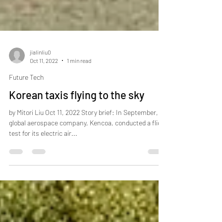
jialinliu0
Oct 11, 2022
1 min read
Future Tech
Korean taxis flying to the sky
by Mitori Liu Oct 11, 2022 Story brief: In September, a
global aerospace company, Kencoa, conducted a flight
test for its electric air...