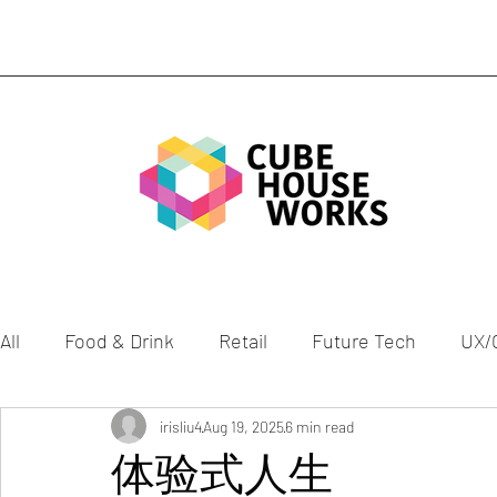
All
Food & Drink
Retail
Future Tech
UX/
Mobility
Gen Z
irisliu4
Aug 19, 2025
Health
6 min read
Culture
ESG
体验式人生