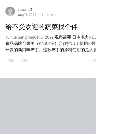
yuesang3
Aug 16, 2022
1 min read
给不受欢迎的蔬菜找个伴
by Yue Sang August 5, 2022 观察简要 日本电力NEC与
食品品牌可果美（KAGOME）合作推出了使用AI技术
开发的新口味布丁。这款布丁的原料使用的是大多
数孩子们不太喜欢的蔬菜，把它们和相配的食材组
合后成为新的口味，将于9月开始售卖。 内容详读...