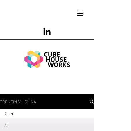
TRENDING in CHINA
All
All