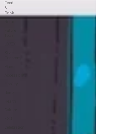
Food
&
Drink
Retail
Future
Tech
UX/CX
Silver
Economy
Planet
Accessibility
Mobility
Gen Z
Health
Culture
ESG
Celebration