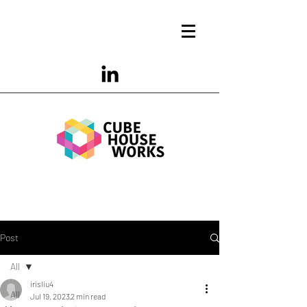
Post
All
irisliu4
All
Jul 19, 2023
2 min read