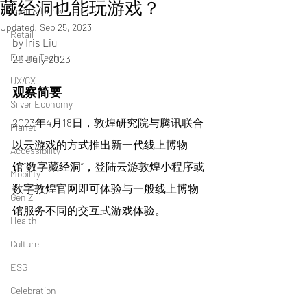
藏经洞也能玩游戏？
Food & Drink
Updated:
Sep 25, 2023
Retail
by Iris Liu 
Future Tech
20 July 2023 
UX/CX
观察简要
Silver Economy
2023年4月18日，敦煌研究院与腾讯联合
Planet
以云游戏的方式推出新一代线上博物
Accessibility
馆“数字藏经洞”，登陆云游敦煌小程序或
Mobility
数字敦煌官网即可体验与一般线上博物
Gen Z
馆服务不同的交互式游戏体验。
Health
Culture
ESG
Celebration