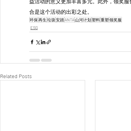
益活动的意义更加丰富多元。此外，领奖服
合是这个活动的出彩之处。
环保
再生
垃圾
安踏
ANTA
山河计划
塑料
重塑
领奖服
ESG
Related Posts