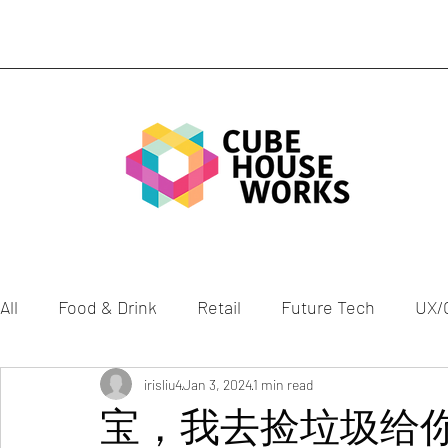
All
Food & Drink
Retail
Future Tech
UX/
Mobility
Gen Z
irisliu4
Jan 3, 2024
Health
1 min read
Culture
ESG
宝，我去捡垃圾给