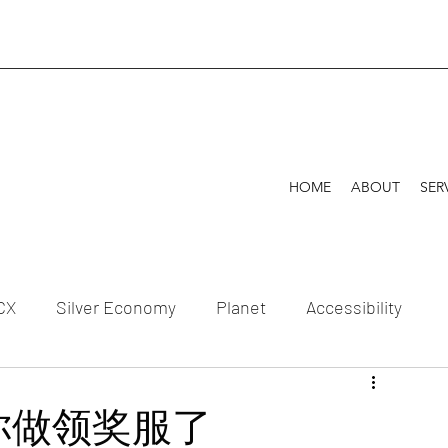
HOME
ABOUT
SER
CX
Silver Economy
Planet
Accessibility
Celebration
你做领奖服了