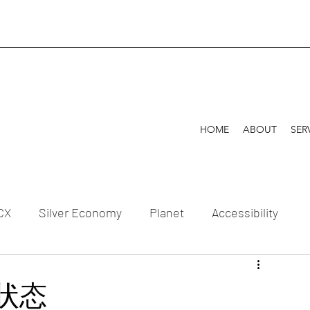
HOME
ABOUT
SER
CX
Silver Economy
Planet
Accessibility
Celebration
的状态