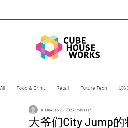
All
Food & Drink
Retail
Future Tech
UX/
Mobility
Gen Z
irisliu4
Sep 25, 2023
Health
1 min read
Culture
ESG
大爷们City Jump